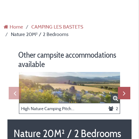
Home
CAMPING LES BASTETS
Nature 20M² / 2 Bedrooms
Other campsite accommodations
available
High Nature Camping Pitch : 100-110m², half-shaded, half-sunny, beautiful view, with 10A electricity
2
Nature 20M² / 2 Bedrooms