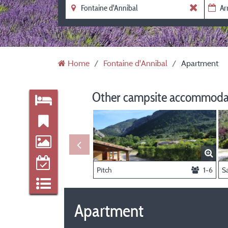
Home
Fontaine d'Annibal
Apartment
Other campsite accommodat
Pitch
1-6
S
Apartment