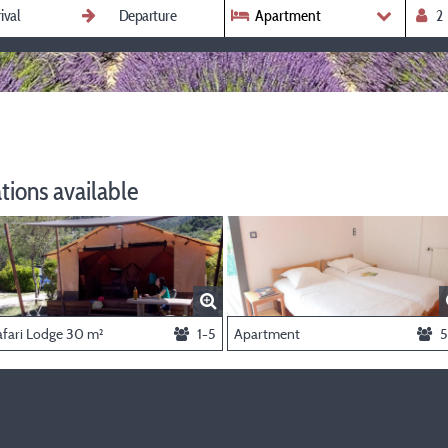
Apartment
ions available
afari Lodge 30 m²
1-5
Apartment
5