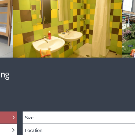
ing
Size
Location