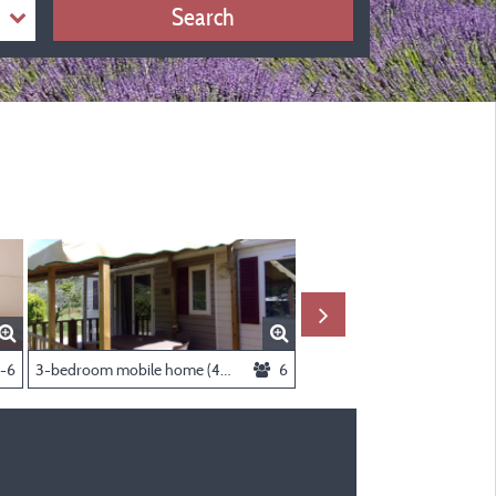
Search
-6
3-bedroom mobile home (48 m², including an 11 m² terrace)
6